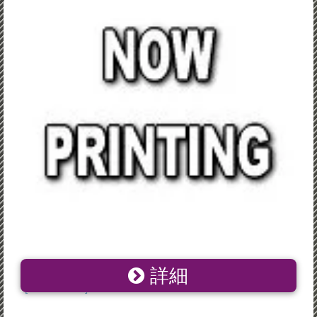
詳細
シマノ Y8EM07200 BR-CX70 リンクF.BT 16
[Y8EM07200]