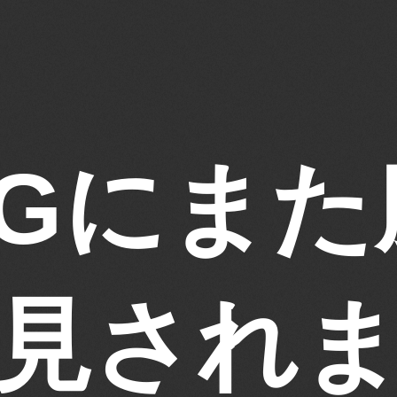
NGにま
見され