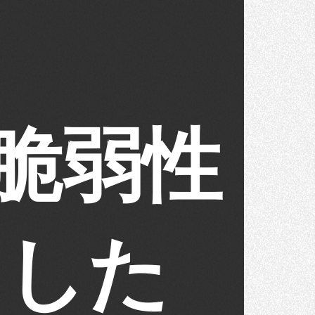
た脆弱性
ました